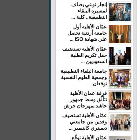
إنجاز نوعي يضاف
لمسيرة البلقاء
التطبيقية.. كلية ...
عمّان الأهلية أول
جامعة أردنية تحصل
على شهادة ISO ...
عمّان الأهلية تستضيف
حفل تكريم الطلبة
السعوديين ...
جامعة البلقاء التطبيقية
وجمعية العلوم النفسية
توقعان ...
فرقة عمان الأهلية
تتألّق وسط جمهور
حاشد بمهرجان جرش
عمّان الأهلية تستضيف
وفدين من جامعتي
ديميتري كانتيمير ...
عمّان الأهلية توقّع