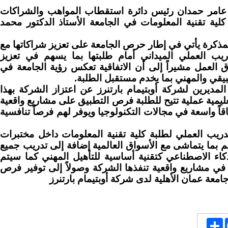
عامر حمدان رئيس دائرة استقطاب المواهب والشراكات
كلية تقنية المعلومات في الجامعة الأستاذ الدكتور محمد
لمذكرة يأتي في إطار حرص الجامعة على تعزيز شراكاتها مع
ريب العملي الميداني أمام طلبتها بما يسهم في تعزيز
العمل مشيراً إلى أن الاتفاقية تعكس رؤية الجامعة في
طبيقي والمهني بما يخدم مستقبل الطلبة.
مديرين لشركة أوبتيمام بارتنرز عن اعتزاز الشركة بهذا
ة تعليمية عملية تتيح للطلبة فرص التطبيق على مشاريع واقعية
قاً واسعة في مجالات التكنولوجيا ويوفر لهم فرصاً تنافسية
دريب العملي لطلبة كلية تقنية المعلومات داخل مختبرات
م بما يتماشى مع الأسواق العالمية إضافة إلى تدريب جميع
اء الاصطناعي كتقنية أساسية للتأهيل المهني كما سيتم
ج في مشاريع واقعية تنفذها الشركة وصولاً إلى توفير فرص
معة عمان الأهلية لدى شركة أوبتيمام بارتنرز
Share
Face