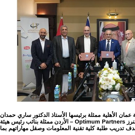
 عمان الأهلية ممثلة برئيسها الأستاذ الدكتور ساري حمدان
مذكرة تعاون مع شركة أوبتيمام بارتنرز Optimum Partners – الأردن ممثلة بنائب رئيس هيئة
هدف تدريب طلبة كلية تقنية المعلومات وصقل مهاراتهم بما