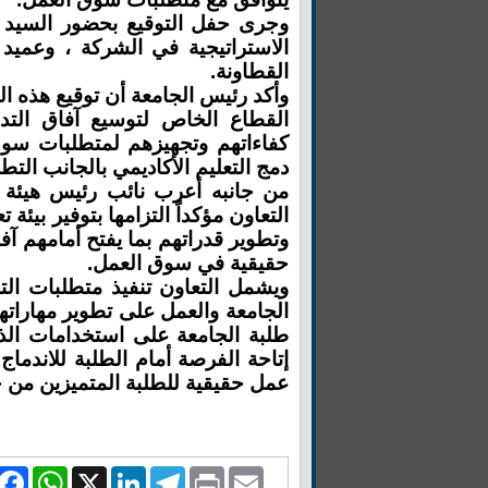
وجرى حفل التوقيع بحضور السيد 
الاستراتيجية في الشركة ، وعميد 
القطاونة.
وأكد رئيس الجامعة أن توقيع هذه ا
القطاع الخاص لتوسيع آفاق التد
كفاءاتهم وتجهيزهم لمتطلبات سوق 
دمج التعليم الأكاديمي بالجانب الت
من جانبه أعرب نائب رئيس هيئة ال
التعاون مؤكداً التزامها بتوفير بيئ
وتطوير قدراتهم بما يفتح أمامهم آفا
حقيقية في سوق العمل.
ويشمل التعاون تنفيذ متطلبات الت
الجامعة والعمل على تطوير مهاراته
طلبة الجامعة على استخدامات الذك
إتاحة الفرصة أمام الطلبة للاندما
عمل حقيقية للطلبة المتميزين من جا
book
WhatsApp
LinkedIn
X
Telegram
Print
Email