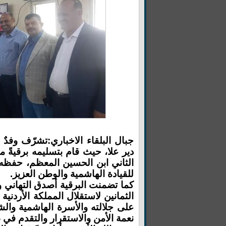
جبال البلقاء الاخباري:تشرّف وف
دير علا، حيث قام بتسليمه برقيةً 
الثاني ابن الحسين المعظم، حفظه ا
للقيادة الهاشمية والوطن العزيز.
كما تضمنت البرقية أصدق التهاني و
الثمانين لاستقلال المملكة الأردني
على جلالته والأسرة الهاشمية والش
نعمة الأمن والاستقرار والتقدم في 