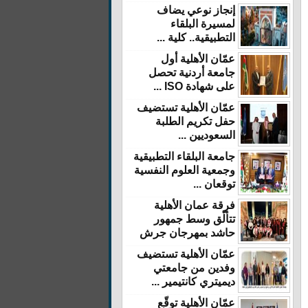
إنجاز نوعي يضاف
لمسيرة البلقاء
التطبيقية.. كلية ...
عمّان الأهلية أول
جامعة أردنية تحصل
على شهادة ISO ...
عمّان الأهلية تستضيف
حفل تكريم الطلبة
السعوديين ...
جامعة البلقاء التطبيقية
وجمعية العلوم النفسية
توقعان ...
فرقة عمان الأهلية
تتألّق وسط جمهور
حاشد بمهرجان جرش
عمّان الأهلية تستضيف
وفدين من جامعتي
ديميتري كانتيمير ...
عمّان الأهلية توقّع