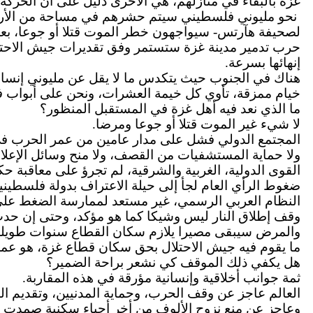
غزة بالبقاء في منازلهم، هي الأخرى دليل على أن الحركة ل
لصحيفة هآرتس- سيواجهون خطر الموت قتلا أو جوعا، بعد
إنهائها بسرعة.
هناك في الجنوب حيث يتكدس ما لا يقل عن مليوني إنسان ف
خيام ممزقة، تأوي كل خيمة العشرات، ونحن على أبواب فصل
ما الذي نعد فيه أهل غزة في المستقبل المنظور؟
لا شيء غير الموت قتلا أو جوعا ومرضا.
المجتمع الدولي فشل على مدار عامين من عمر الحرب في وق
ولا حماية المستشفيات من القصف، ولا منح وسائل الإعلام
القوى الدولية، الغربية والشرقية، لم تجرؤ على معاقبة ح
ضغوط الرأي العام لجأ إلى حيلة الاعتراف بدولة فلسطيني
النظام العربي الرسمي، غير مستعد لممارسة الضغط على الول
وقف إطلاق النار ليس وشيكا كما هو مؤكد، وحتى إن حدث
والمرض سيبقى مصيرا يلازم سكان القطاع سنوات طويلة لا
ما يقوم فيه جيش الاحتلال بحق سكان قطاع غزة، هو عمل لا
هل يكفي ذلك الموقف كي نشعر براحة الضمير؟
ثمة جوانب أخلاقية وإنسانية مؤرقة في هذه المقاربة.
العالم عاجز عن وقف الحرب، وحماية المدنيين، وتقديم ا
وعاجز عن منع نزوح الألوف من أخر أحياء سكنية صمدت ف