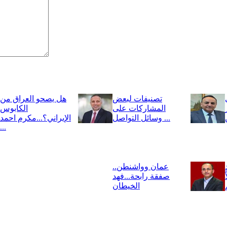
تصنيفات لبعض
هل يصحو العراق من
المشاركات على
الكابوس
وسائل التواصل ...
الإيراني؟...مكرم احمد
...
عمان وواشنطن..
صفقة رابحة...فهد
الخيطان