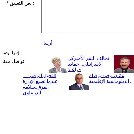
* نص التعليق :
أرسل
إقرا أيضا
تحالف الشر الأميركي
تواصل معنا
الإسرائيلي...حمادة
فراعنة
عمّان وجهة بوصلة
التحول الرقمي…
الدبلوماسية الإقليمية ...
عندما تصنع الإدارة
الفرق..سلامه
الدرعاوي