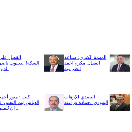
المهمة الكبرى: صناعة
القطار على
العقل...مكرم احمد
السكة!...يعقوب ناصر
الطراونة
الدين
التصدي للإرهاب
كتب : منور أحمد
اليهودي...حمادة فراعنة
الدباس ابت النفس الاّ
ان تُلملم ...