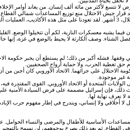
ا تحفل بحياة المدنيين.
 قرار جيش الاحتلال منع توزيع المساعدات شمالي القطاع.
حرب تدمير مدينة غزة ستستمر وفق تقديرات جيش الاحتلال، 3 أشهر. لقد تعودنا على
يما يشبه معسكرات النازية، لكم أن تتخيلوا الوضع. القلي
 الشتاء. وصف الكارثة لا يحيط بالوضع في غزة، إنها حالة 
فها. فشله أكبر من ذلك؛ لم يستطع أن يجبر حكومة الاحتلا
 حق تغطية الحرب، ولا حماية أرواح الصحفيين.
كومة الاحتلال على جرائهما. الاتحاد الأوروبي كان أجبن من
ة غير موجودة.
ايات المتحدة أو الاتحاد الأوروبي. القوى المقتدرة فيه، ت
 ذلك، فإن إسرائيل مصممة على فرض السيادة الأمنية على 
 نعرف نهاية لها.
 أخلاقي ولا إنساني، ويندرج في إطار مفهوم حرب الإبادة ا
لمساعدات الأساسية للأطفال والمرضى والنساء الحوامل. عا
ي القطاع. ثم بعد ذلك يصرخ بوجوههم، لن نسمح بالتهجير 