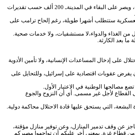
نحو مليوني فلسطيني سيتم حشرهم في مساحة من الأرض لا تتسع لأكثر من مائة ألف إنسان. من يعاند أوامر الإخلاء، ويصر على البقاء في المدينةـ 200 ألف حسب تقديرات
 مثل هذه الأكاذيب، العمليات العسكرية ستتطلب أشهرا طويلة، رغم إلحاح ترامب على
ل من الغذاء والدواء،لا مستشفيات، ولا خدمات صحية.
ما بعد الكارثة.
ل على إدخال المساعدات الإنسانية، ولا تأمين الأدوية
 أن يفرض عقوبات اقتصادية على إسرائيل، وللتحايل على
ضع مصالحها الوطنية في الاعتبار الأول.
القطاع لأجل غير مسمى. أي أن النزوح والجوع
لبشعة، التي يستحق عليها قادة الاحتلال محاكمة دولية.
جز عن وقف تدمير المنازل، وعن توفير منازل مؤقتة،
من قطاع غزة. بمعنى أخر عليكم أن تواجهوا مصيركم