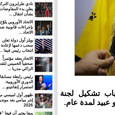
نادي طرابزون التركي
يعلن بدء المفاوضات
بشأن انتقال ...
الاتحاد الأوروبي يلوّح
بإجراءات قانونية ضد
الاتحاد ...
ويلز أول دولة تعلن
سحب دعمها لإعادة
انتخاب رئيس فيفا ...
الاتحاد يعقد مؤتمراً
صحفياً الخميس لتقديم
الزاكي مدربا ...
رئيس رابطة مسابقات
الدوري الأوروبية:
استمرار إنفانتينو ...
 تشكيل لجنة
ظهور أول لميسي مع
إنتر ميامي بعد مونديال
د لمدة عام.
2026
ويفا يعتبر أن فيفا "فقد