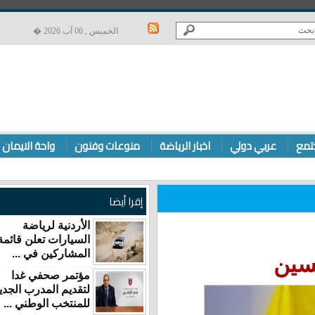
الخميس , 06 آب 2026 �
ربي دولي
اخبار الرياضة
منوعات وفنون
واحة الايمان
إقرا أيضا
الأردنية لرياضة
السيارات تعلن قائمة
المشاركين في ...
مؤتمر صحفي غدا
لتقديم المدرب الجديد
للمنتخب الوطني ...