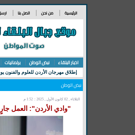
الرئيسية
من نحن
اتصل بنا
ارسل
اخبار البلقاء
نبض الوطن
برلمانيات
نبض الوطن
الثلاثاء , 02 كانون الأول , 2025 :: 1:52 م
"وادي الأردن": العمل جارٍ