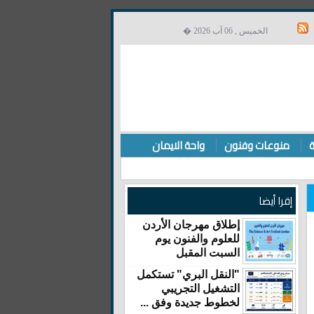
الخميس , 06 آب 2026 �
ة
منوعات وفنون
واحة الايمان
إقرا أيضا
إطلاق مهرجان الأردن
للعلوم والفنون يوم
السبت المقبل
"النقل البري" تستكمل
التشغيل التجريبي
لخطوط جديدة وفق ...