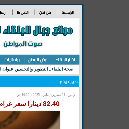
الرئيسية
من نحن
اتصل بنا
ارسل
اخبار البلقاء
نبض الوطن
برلمانيات
صورة وخبر
الإثنين , 24 تشرين الثاني , 2025 :: 10:32 ص
82.40 دينارا سعر غرام الذهب عيار 21 في السوق المحلية الاثنين