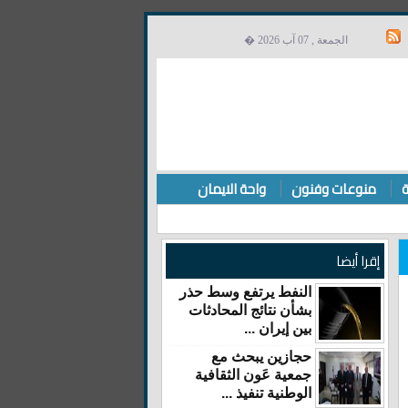
الجمعة , 07 آب 2026 �
ة
منوعات وفنون
واحة الايمان
إقرا أيضا
النفط يرتفع وسط حذر
بشأن نتائج المحادثات
بين إيران ...
حجازين يبحث مع
جمعية عَون الثقافية
الوطنية تنفيذ ...