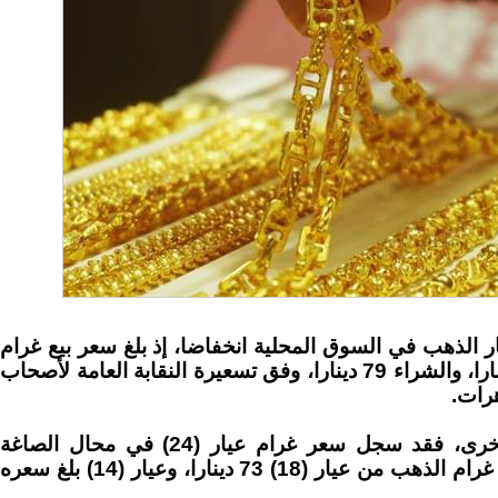
ر الذهب في السوق المحلية انخفاضا، إذ بلغ سعر بيع غرام
الذهب عيار (21) ليسجل 82.40 دينارا، والشراء 79 دينارا، وفق تسعيرة النقابة العامة لأصحاب
رات.
أما أسعار بيع الذهب للعيارات الأخرى، فقد سجل سعر غرام عيار (24) في محال الصاغة
94.40 دينارا، في حين بلغ سعر بيع غرام الذهب من عيار (18) 73 دينارا، وعيار (14) بلغ سعره