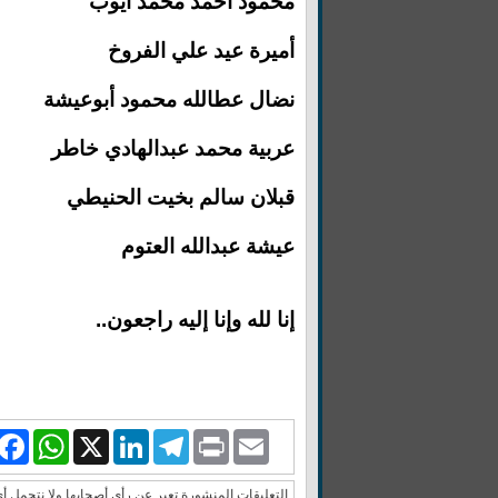
محمود أحمد محمد أيوب
أميرة عيد علي الفروخ
نضال عطالله محمود أبوعيشة
عربية محمد عبدالهادي خاطر
قبلان سالم بخيت الحنيطي
عيشة عبدالله العتوم
إنا لله وإنا إليه راجعون..
book
WhatsApp
LinkedIn
X
Telegram
Print
Email
التعليقات المنشورة تعبر عن رأي أصحابها ولا نتحمل أ