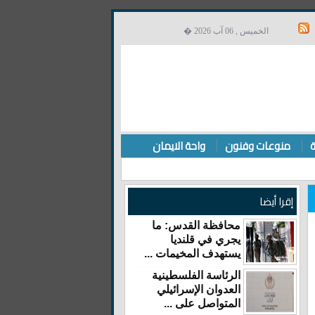
الخميس , 06 آب 2026 �
ة
منوعات وفنون
واحة الايمان
إقرا أيضا
محافظة القدس: ما
يجري في قلنديا
يستهدف المخيمات ...
الرئاسة الفلسطينية
العدوان الإسرائيلي
المتواصل على ...