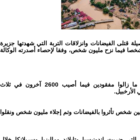
يلة قتلى الفيضانات وانزلاقات التربة التي شهدتها جزيرة
طرة في إندونيسيا إلى 631 شخصا فيما نزح مليون شخص، وفقا لإحصاء أصدرته الوكالة
وأضافت الوكالة أن 472 شخصا ما زالوا مفقودين فيما أصيب 2600 آخرون في ثلاث
الأرخبيل.
الوكالة أن أكثر من 3,3 ملايين شخص تأثروا بالفيضانات وتم إجلاء مليون شخص ونقلوا
التي ضربت إندونيسيا وتايلاند وماليزيا وسريلانكا خلال