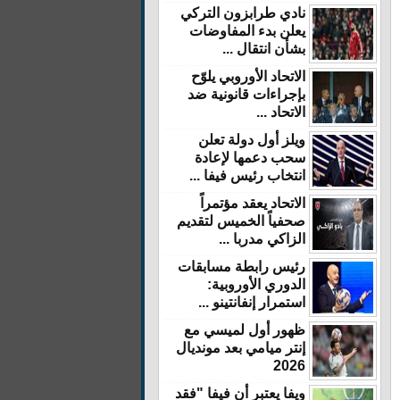
نادي طرابزون التركي
يعلن بدء المفاوضات
بشأن انتقال ...
الاتحاد الأوروبي يلوّح
بإجراءات قانونية ضد
الاتحاد ...
ويلز أول دولة تعلن
سحب دعمها لإعادة
انتخاب رئيس فيفا ...
الاتحاد يعقد مؤتمراً
صحفياً الخميس لتقديم
الزاكي مدربا ...
رئيس رابطة مسابقات
الدوري الأوروبية:
استمرار إنفانتينو ...
ظهور أول لميسي مع
إنتر ميامي بعد مونديال
2026
ويفا يعتبر أن فيفا "فقد