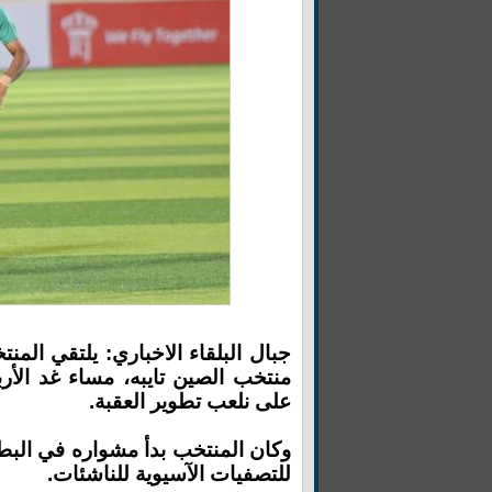
منتخب الصين تايبه، مساء غد الأرب
على نلعب تطوير العقبة.
وكان المنتخب بدأ مشواره في البط
للتصفيات الآسيوية للناشئات.