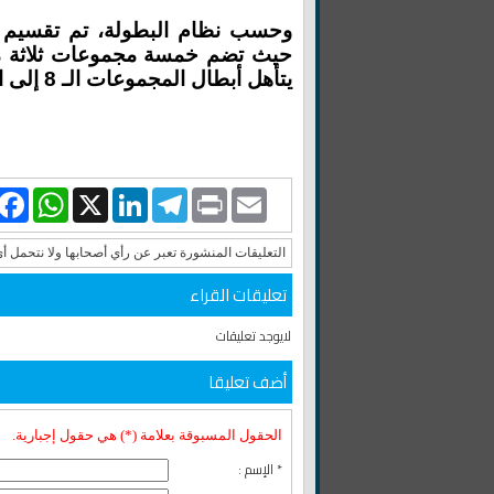
وحسب نظام البطولة، تم تقسيم ا
حيث تضم خمسة مجموعات ثلاثة منت
يتأهل أبطال المجموعات الـ 8 إلى البطولة القارية.
book
WhatsApp
LinkedIn
X
Telegram
Print
Email
التعليقات المنشورة تعبر عن رأي أصحابها ولا نتحمل أ
تعليقات القراء
لايوجد تعليقات
أضف تعليقا
الحقول المسبوقة بعلامة (*) هي حقول إجبارية.
* الإسم :