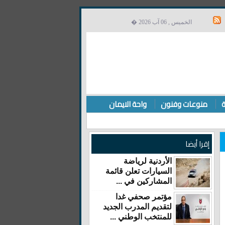
الخميس , 06 آب 2026 �
ة
منوعات وفنون
واحة الايمان
إقرا أيضا
الأردنية لرياضة
السيارات تعلن قائمة
المشاركين في ...
مؤتمر صحفي غدا
لتقديم المدرب الجديد
للمنتخب الوطني ...